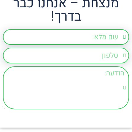
מנצחת – אנחנו כבר
בדרך!
בואו להתייעץ!