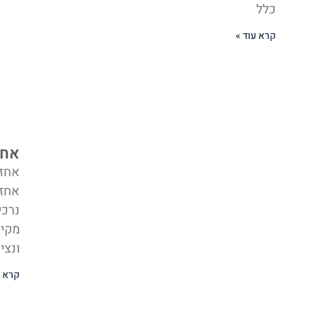
כלל
קרא עוד »
אחזק
אחזק
נרכי
מקיפ
ונצי
קרא ע